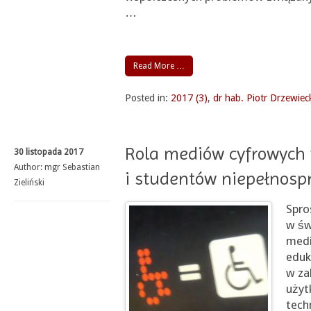
…
Read More …
Posted in:
2017 (3)
,
dr hab. Piotr Drzewiec
Rola mediów cyfrowych 
30 listopada 2017
Author:
mgr Sebastian
i studentów niepełnos
Zieliński
Spro
w św
medi
eduk
w za
użyt
tech