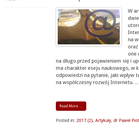
W ar
dwie
utor
Inte
na w
oraz 
one 
na długo przed pojawieniem się i u
ma charakter eseju naukowego, w 
odpowiedzi na pytanie, jaki wpływ 
na współczesny rozwój Internetu.
Read More …
Posted in:
2017 (2)
,
Artykuły
,
dr Paweł Piot