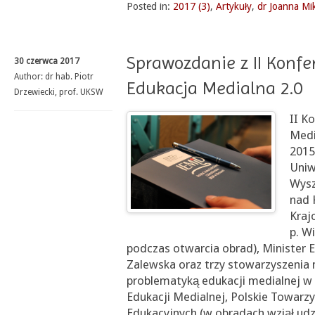
Posted in:
2017 (3)
,
Artykuły
,
dr Joanna Mi
Sprawozdanie z II Konfe
30 czerwca 2017
Author:
dr hab. Piotr
Edukacja Medialna 2.0
Drzewiecki, prof. UKSW
II K
Medi
2015
Uniw
Wysz
nad 
Kraj
p. W
podczas otwarcia obrad), Minister 
Zalewska oraz trzy stowarzyszenia
problematyką edukacji medialnej w
Edukacji Medialnej, Polskie Towarz
Edukacyjnych (w obradach wziął udzi