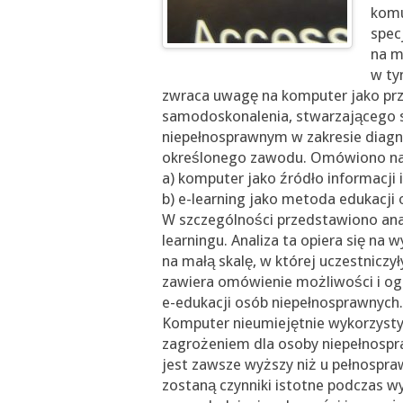
komu
spec
na m
w ty
zwraca uwagę na komputer jako prz
samodoskonalenia, stwarzającego
niepełnosprawnym w zakresie diagno
określonego zawodu. Omówiono nas
a) komputer jako źródło informacji 
b) e-learning jako metoda edukacji
W szczególności przedstawiono ana
learningu. Analiza ta opiera się na
na małą skalę, w której uczestniczy
zawiera omówienie możliwości i og
e-edukacji osób niepełnosprawnych.
Komputer nieumiejętnie wykorzyst
zagrożeniem dla osoby niepełnospra
jest zawsze wyższy niż u pełnospr
zostaną czynniki istotne podczas w