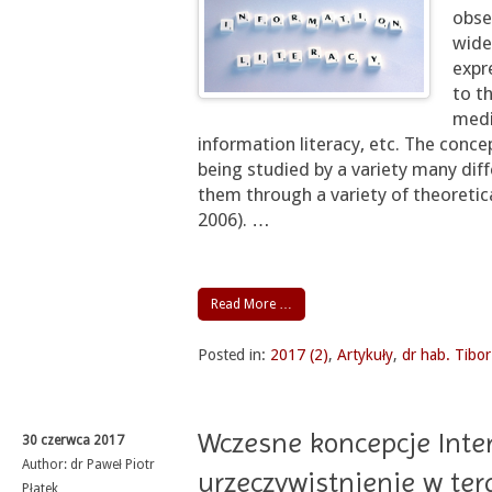
obse
wide
expr
to t
media
information literacy, etc. The conc
being studied by a variety many diff
them through a variety of theoretica
2006).
…
Read More …
Posted in:
2017 (2)
,
Artykuły
,
dr hab. Tibor
Wczesne koncepcje Inter
30 czerwca 2017
Author:
dr Paweł Piotr
urzeczywistnienie w ter
Płatek