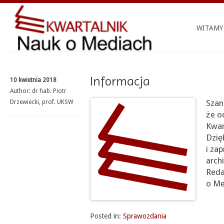
WITAMY
Informacja
10 kwietnia 2018
Author:
dr hab. Piotr
Szan
Drzewiecki, prof. UKSW
że o
Kwar
Dzię
i za
arch
Reda
o Me
Posted in:
Sprawozdania