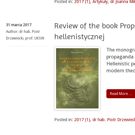
Posted in:
2017 (1)
,
Artykuły
,
dr Joanna Mi
Review of the book Pro
31 marca 2017
Author:
dr hab. Piotr
hellenistycznej
Drzewiecki, prof. UKSW
The monograp
propaganda a
Hellenistic p
modern theo
Read More …
Posted in:
2017 (1)
,
dr hab. Piotr Drzewiec