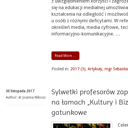
z uwzględnieniem korzyści i zagroż
się na edukacji medialnej umożliwia
kształcenia na odległość i możliwoś
u osób z różnymi deficytami. W ref
określeń media, media cyfrowe, tec
informacyjno-komunikacyjne.
…
Read More …
Posted in:
2017 (3)
,
Artykuły
,
mgr Sebastian
Sylwetki profesorów za
30 listopada 2017
Author:
dr Joanna Mikosz
na łamach „Kultury i B
gatunkowe
Cele