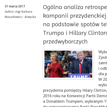
Ogólna analiza retrosp
31 marca 2017
Author:
mgr Barbara
kampanii prezydenckiej
Mazurkiewicz - Białęcka
na podstawie spotów te
Trumpa i Hillary Clinto
przedwyborczych
Wybo
Zjed
zain
i od
dla 
W 20
wybo
prezydenta pomiędzy Hilary Clinton
2016 roku na Konwencji Partii Demok
a Donaldem Trumpem, wybranym 19 
do reprezentowania Partii Republik