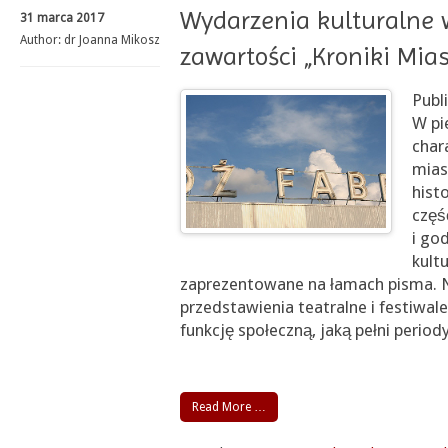
Wydarzenia kulturalne 
31 marca 2017
Author:
dr Joanna Mikosz
zawartości „Kroniki Mias
Publi
W pi
char
mias
hist
częś
i go
kult
zaprezentowane na łamach pisma. N
przedstawienia teatralne i festiwal
funkcję społeczną, jaką pełni peri
Read More …