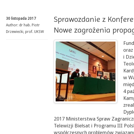
Sprawozdanie z Konferen
30 listopada 2017
Author:
dr hab. Piotr
Nowe zagrożenia prop
Drzewiecki, prof. UKSW
Fund
oraz
i Dz
Teol
Kard
w Wa
międ
4 paź
Kamp
zrea
Dypl
2017 Ministerstwa Spraw Zagranic
Telewizji Biełsat i Programu III Pol
współczesnych problemów związany